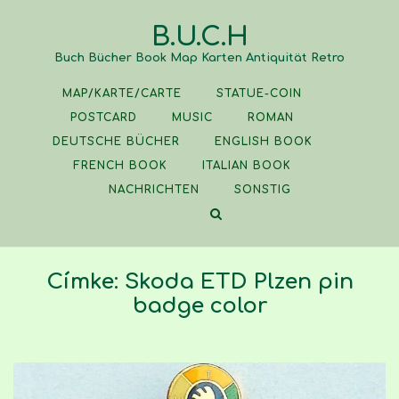
Skip
B.U.C.H
to
content
Buch Bücher Book Map Karten Antiquität Retro
MAP/KARTE/CARTE
STATUE-COIN
POSTCARD
MUSIC
ROMAN
DEUTSCHE BÜCHER
ENGLISH BOOK
FRENCH BOOK
ITALIAN BOOK
NACHRICHTEN
SONSTIG
Címke:
Skoda ETD Plzen pin
badge color