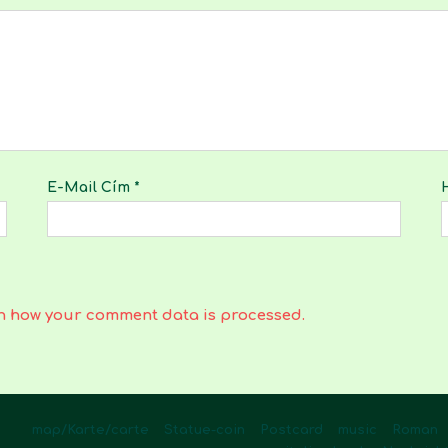
E-Mail Cím
*
n how your comment data is processed.
map/Karte/carte
Statue-coin
Postcard
music
Roman