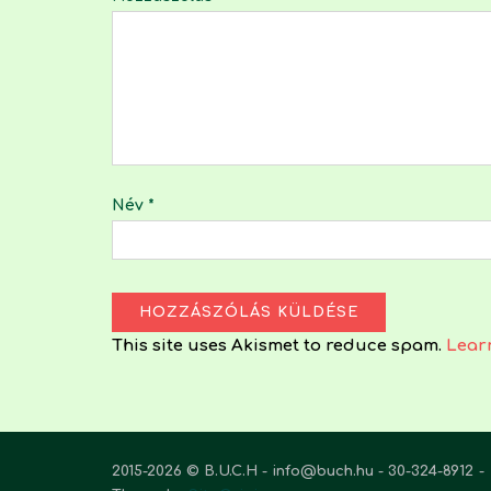
Név
*
This site uses Akismet to reduce spam.
Lear
2015-2026 © B.U.C.H - info@buch.hu - 30-324-8912