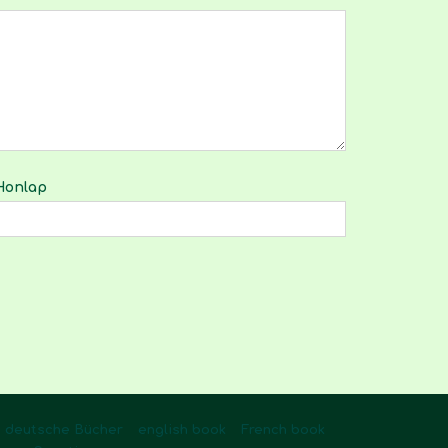
Honlap
deutsche Bücher
english book
French book