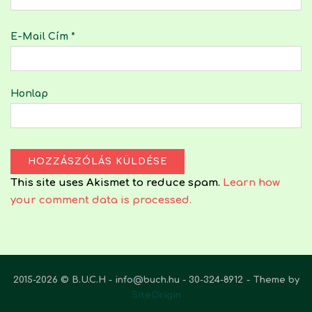
E-Mail Cím
*
Honlap
This site uses Akismet to reduce spam.
Learn how
your comment data is processed.
2015-2026 © B.U.C.H - info@buch.hu - 30-324-8912
Theme by
SiteOrigin