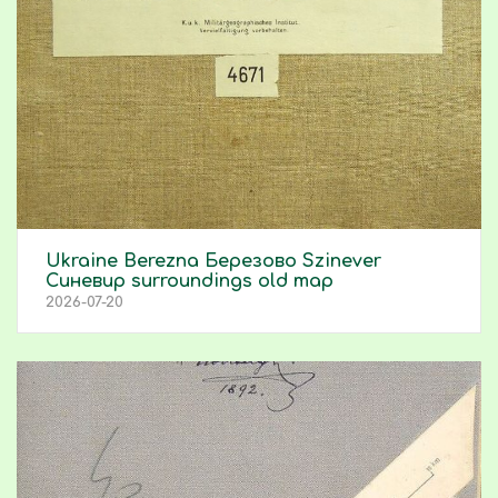
Ukraine Berezna Березово Szinever
Синевир surroundings old map
2026-07-20