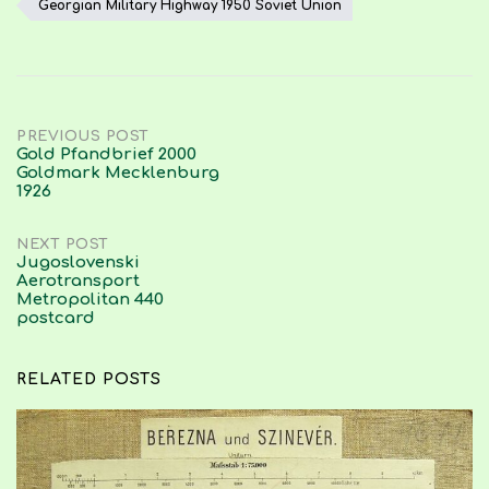
Georgian Military Highway 1950 Soviet Union
Post
PREVIOUS POST
Gold Pfandbrief 2000
Goldmark Mecklenburg
navigation
1926
NEXT POST
Jugoslovenski
Aerotransport
Metropolitan 440
postcard
RELATED POSTS