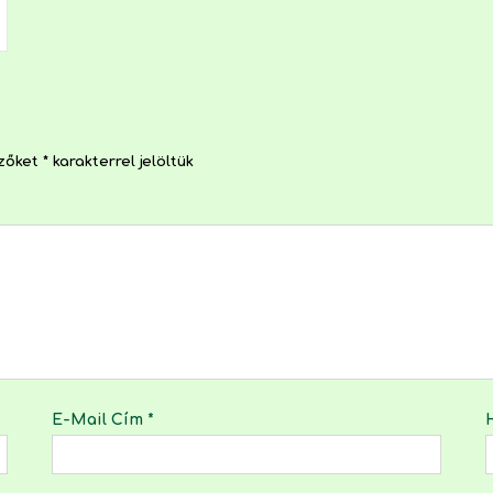
ezőket
*
karakterrel jelöltük
E-Mail Cím
*