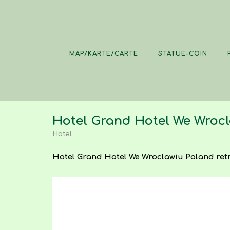
Skip
to
content
MAP/KARTE/CARTE
STATUE-COIN
Hotel Grand Hotel We Wrocla
Hotel
Hotel Grand Hotel We Wroclawiu Poland retro v