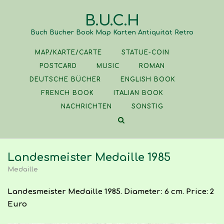
Skip
B.U.C.H
to
content
Buch Bücher Book Map Karten Antiquität Retro
MAP/KARTE/CARTE
STATUE-COIN
POSTCARD
MUSIC
ROMAN
DEUTSCHE BÜCHER
ENGLISH BOOK
FRENCH BOOK
ITALIAN BOOK
NACHRICHTEN
SONSTIG
Landesmeister Medaille 1985
Medaille
Landesmeister Medaille 1985. Diameter: 6 cm. Price: 2
Euro