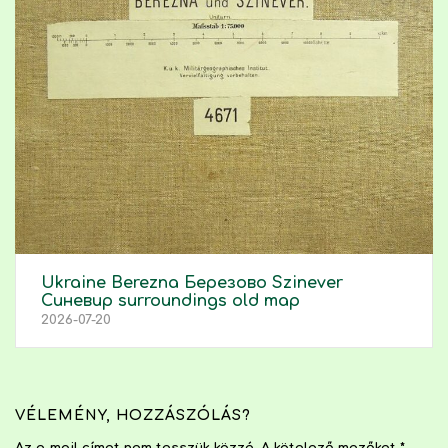
Ukraine Berezna Березово Szinever
Синевир surroundings old map
2026-07-20
VÉLEMÉNY, HOZZÁSZÓLÁS?
Az e-mail címet nem tesszük közzé.
A kötelező mezőket
*