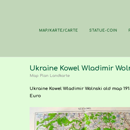
Skip
to
content
MAP/KARTE/CARTE
STATUE-COIN
Ukraine Kowel Wladimir Wol
Map Plan Landkarte
Ukraine Kowel Wladimir Wolnski old map 1915. 4
Euro