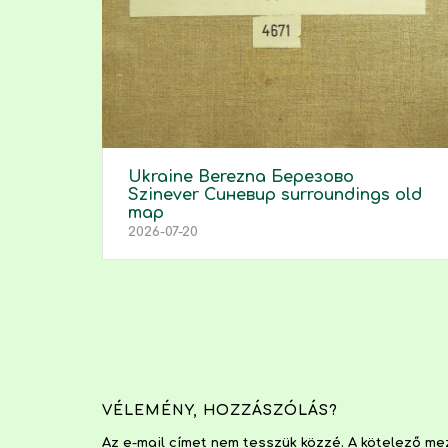
Ukraine Berezna Березово
Szinever Синевир surroundings old
map
2026-07-20
VÉLEMÉNY, HOZZÁSZÓLÁS?
Az e-mail címet nem tesszük közzé.
A kötelező m