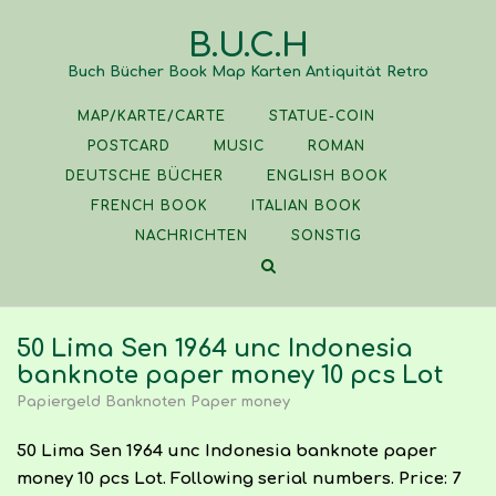
Skip
B.U.C.H
to
content
Buch Bücher Book Map Karten Antiquität Retro
MAP/KARTE/CARTE
STATUE-COIN
POSTCARD
MUSIC
ROMAN
DEUTSCHE BÜCHER
ENGLISH BOOK
FRENCH BOOK
ITALIAN BOOK
NACHRICHTEN
SONSTIG
50 Lima Sen 1964 unc Indonesia
banknote paper money 10 pcs Lot
Papiergeld Banknoten Paper money
50 Lima Sen 1964 unc Indonesia banknote paper
money 10 pcs Lot. Following serial numbers. Price: 7