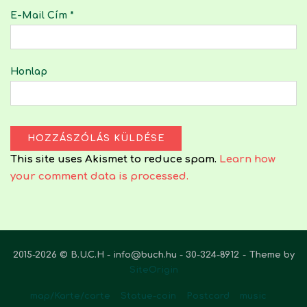
E-Mail Cím
*
Honlap
This site uses Akismet to reduce spam.
Learn how
your comment data is processed.
2015-2026 © B.U.C.H - info@buch.hu - 30-324-8912
Theme by
SiteOrigin
map/Karte/carte
Statue-coin
Postcard
music