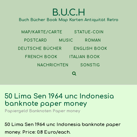
Skip
B.U.C.H
to
content
Buch Bücher Book Map Karten Antiquität Retro
MAP/KARTE/CARTE
STATUE-COIN
POSTCARD
MUSIC
ROMAN
DEUTSCHE BÜCHER
ENGLISH BOOK
FRENCH BOOK
ITALIAN BOOK
NACHRICHTEN
SONSTIG
50 Lima Sen 1964 unc Indonesia
banknote paper money
Papiergeld Banknoten Paper money
50 Lima Sen 1964 unc Indonesia banknote paper
money. Price: 0.8 Euro/each.